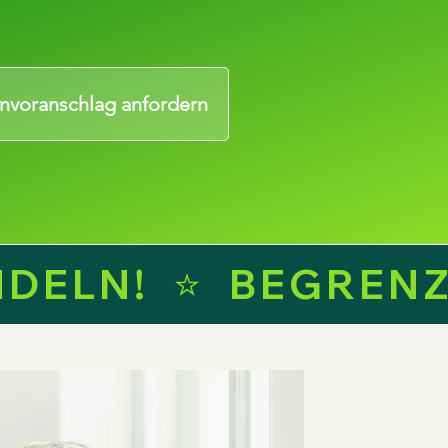
nvoranschlag anfordern
ELN!  ⭐  