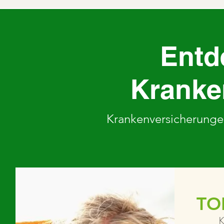
Entd
Kranke
Krankenversicherunge
TO
K