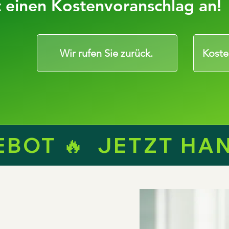
t einen Kostenvoranschlag an!
Wir rufen Sie zurück.
Koste
OT 🔥  JETZT HAND