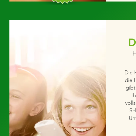
D
H
Die 
die 
gibt
I
voll
Sc
Un