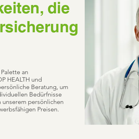
eiten, die
ersicherung
 Palette an
TOP HEALTH und
rsönliche Beratung, um
dividuellen Bedürfnisse
on unserem persönlichen
werbsfähigen Preisen.