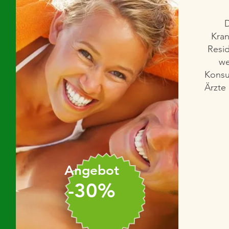
D
Kran
Resid
we
Konsu
Ärzte
Angebot
-30%