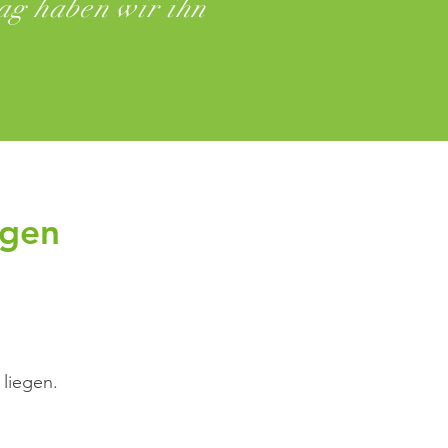
ag haben wir ihn
ngen
 liegen.