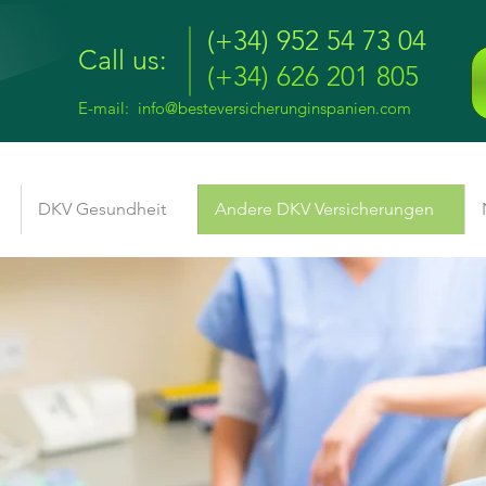
(+34) 952 54 73 04
Call us:
(+34) 626 201 805
E-mail:
info@besteversicherunginspanien.com
DKV Gesundheit
Andere DKV Versicherungen