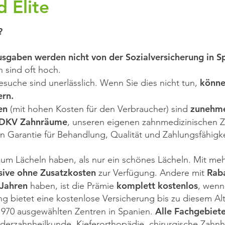
 Élite
?
usgaben werden nicht von der Sozialversicherung in
 sind oft hoch.
könne
esuche sind unerlässlich. Wenn Sie dies nicht tun,
rn.
en
zunehme
(mit hohen Kosten für den Verbraucher) sind
DKV Zahnräume
, unseren eigenen zahnmedizinischen 
n Garantie für Behandlung, Qualität und Zahlungsfähigke
um Lächeln haben, als nur ein schönes Lächeln. Mit meh
sive ohne Zusatzkosten
Raba
zur Verfügung. Andere mit
 Jahren
komplett kostenlos
haben, ist die Prämie
, wenn
ng bietet eine kostenlose Versicherung bis zu diesem Al
Alle Fachgebiet
970 ausgewählten Zentren in Spanien.
derzahnheilkunde, Kieferorthopädie, chirurgische Zahn