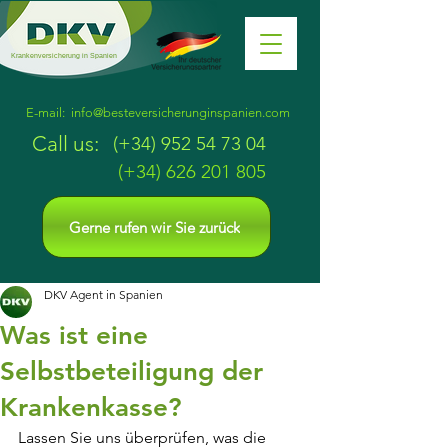
Krankenversicherung in Spanien
E-mail:
info@besteversicherunginspanien.com
Call us:
(+34)
952 54 73 04
(+34)
626 201 805
Gerne rufen wir Sie zurück
DKV Agent in Spanien
Was ist eine
Selbstbeteiligung der
Krankenkasse?
Lassen Sie uns überprüfen, was die 