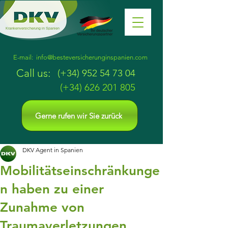
Krankenversicherung in Spanien
E-mail:
info@besteversicherunginspanien.com
Call us:
(+34)
952 54 73 04
(+34)
626 201 805
Gerne rufen wir Sie zurück
DKV Agent in Spanien
Mobilitätseinschränkunge
n haben zu einer
Zunahme von
Traumaverletzungen